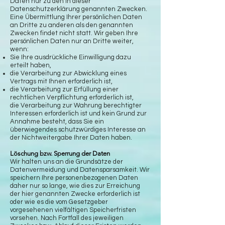
Daten nur zu den in dieser
Datenschutzerklärung genannten Zwecken.
Eine Übermittlung Ihrer persönlichen Daten
an Dritte zu anderen als den genannten
Zwecken findet nicht statt. Wir geben Ihre
persönlichen Daten nur an Dritte weiter,
wenn:
Sie Ihre ausdrückliche Einwilligung dazu
erteilt haben,
die Verarbeitung zur Abwicklung eines
Vertrags mit Ihnen erforderlich ist,
die Verarbeitung zur Erfüllung einer
rechtlichen Verpflichtung erforderlich ist,
die Verarbeitung zur Wahrung berechtigter
Interessen erforderlich ist und kein Grund zur
Annahme besteht, dass Sie ein
überwiegendes schutzwürdiges Interesse an
der Nichtweitergabe Ihrer Daten haben.
Löschung bzw. Sperrung der Daten
Wir halten uns an die Grundsätze der
Datenvermeidung und Datensparsamkeit. Wir
speichern Ihre personenbezogenen Daten
daher nur so lange, wie dies zur Erreichung
der hier genannten Zwecke erforderlich ist
oder wie es die vom Gesetzgeber
vorgesehenen vielfältigen Speicherfristen
vorsehen. Nach Fortfall des jeweiligen