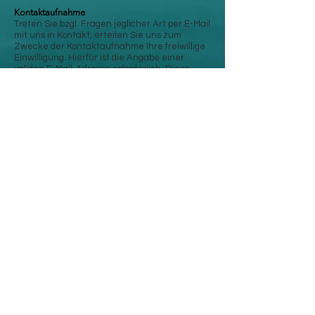
Kontaktaufnahme
Treten Sie bzgl. Fragen jeglicher Art per E-Mail
mit uns in Kontakt, erteilen Sie uns zum
Zwecke der Kontaktaufnahme Ihre freiwillige
Einwilligung. Hierfür ist die Angabe einer
validen E-Mail-Adresse erforderlich. Diese
dient der Zuordnung der Anfrage und der
anschließenden Beantwortung derselben. Die
Angabe weiterer Daten ist optional. Die von
Ihnen gemachten Angaben werden zum
Zwecke der Bearbeitung der Anfrage sowie
für mögliche Anschlussfragen gespeichert.
Nach Erledigung der von Ihnen gestellten
Anfrage werden personenbezogene Daten
automatisch gelöscht.
Änderung unserer Datenschutzbestimmungen
Wir behalten uns vor, diese
Datenschutzerklärung anzupassen, damit sie
stets den aktuellen rechtlichen
Anforderungen entspricht oder um
Änderungen unserer Leistungen in der
Datenschutzerklärung umzusetzen, z.B. bei
der Einführung neuer Services. Für Ihren
erneuten Besuch gilt dann die neue
Datenschutzerklärung.