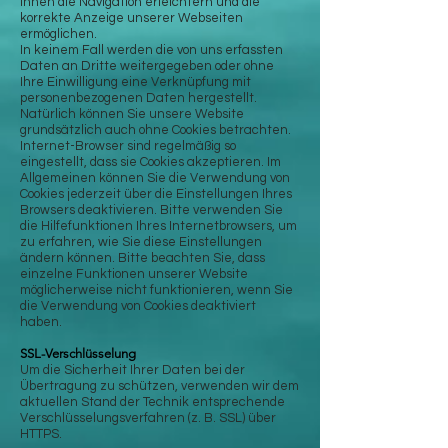
Ihnen die Navigation erleichtern und die
korrekte Anzeige unserer Webseiten
ermöglichen.
In keinem Fall werden die von uns erfassten
Daten an Dritte weitergegeben oder ohne
Ihre Einwilligung eine Verknüpfung mit
personenbezogenen Daten hergestellt.
Natürlich können Sie unsere Website
grundsätzlich auch ohne Cookies betrachten.
Internet-Browser sind regelmäßig so
eingestellt, dass sie Cookies akzeptieren. Im
Allgemeinen können Sie die Verwendung von
Cookies jederzeit über die Einstellungen Ihres
Browsers deaktivieren. Bitte verwenden Sie
die Hilfefunktionen Ihres Internetbrowsers, um
zu erfahren, wie Sie diese Einstellungen
ändern können. Bitte beachten Sie, dass
einzelne Funktionen unserer Website
möglicherweise nicht funktionieren, wenn Sie
die Verwendung von Cookies deaktiviert
haben.
SSL-Verschlüsselung
Um die Sicherheit Ihrer Daten bei der
Übertragung zu schützen, verwenden wir dem
aktuellen Stand der Technik entsprechende
Verschlüsselungsverfahren (z. B. SSL) über
HTTPS.