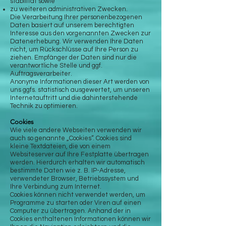
stabilität sowie
zu weiteren administrativen Zwecken.
Die Verarbeitung Ihrer personenbezogenen
Daten basiert auf unserem berechtigten
Interesse aus den vorgenannten Zwecken zur
Datenerhebung. Wir verwenden Ihre Daten
nicht, um Rückschlüsse auf Ihre Person zu
ziehen. Empfänger der Daten sind nur die
verantwortliche Stelle und ggf.
Auftragsverarbeiter.
Anonyme Informationen dieser Art werden von
uns ggfs. statistisch ausgewertet, um unseren
Internetauftritt und die dahinterstehende
Technik zu optimieren.
Cookies
Wie viele andere Webseiten verwenden wir
auch so genannte „Cookies“. Cookies sind
kleine Textdateien, die von einem
Websiteserver auf Ihre Festplatte übertragen
werden. Hierdurch erhalten wir automatisch
bestimmte Daten wie z. B. IP-Adresse,
verwendeter Browser, Betriebssystem und
Ihre Verbindung zum Internet.
Cookies können nicht verwendet werden, um
Programme zu starten oder Viren auf einen
Computer zu übertragen. Anhand der in
Cookies enthaltenen Informationen können wir