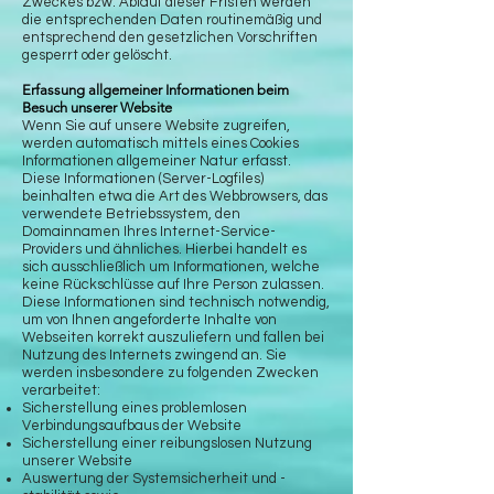
Zweckes bzw. Ablauf dieser Fristen werden
die entsprechenden Daten routinemäßig und
entsprechend den gesetzlichen Vorschriften
gesperrt oder gelöscht.
Erfassung allgemeiner Informationen beim
Besuch unserer Website
Wenn Sie auf unsere Website zugreifen,
werden automatisch mittels eines Cookies
Informationen allgemeiner Natur erfasst.
Diese Informationen (Server-Logfiles)
beinhalten etwa die Art des Webbrowsers, das
verwendete Betriebssystem, den
Domainnamen Ihres Internet-Service-
Providers und ähnliches. Hierbei handelt es
sich ausschließlich um Informationen, welche
keine Rückschlüsse auf Ihre Person zulassen.
Diese Informationen sind technisch notwendig,
um von Ihnen angeforderte Inhalte von
Webseiten korrekt auszuliefern und fallen bei
Nutzung des Internets zwingend an. Sie
werden insbesondere zu folgenden Zwecken
verarbeitet:
Sicherstellung eines problemlosen
Verbindungsaufbaus der Website
Sicherstellung einer reibungslosen Nutzung
unserer Website
Auswertung der Systemsicherheit und -